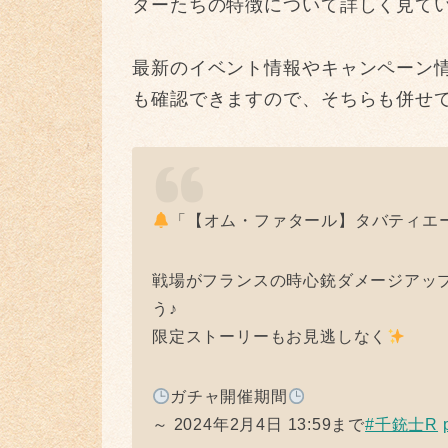
ターたちの特徴について詳しく見てい
最新のイベント情報やキャンペーン情報など
も確認できますので、そちらも併せ
「【オム・ファタール】タバティエ
戦場がフランスの時心銃ダメージアッ
う♪
限定ストーリーもお見逃しなく
ガチャ開催期間
～ 2024年2月4日 13:59まで
#千銃士R