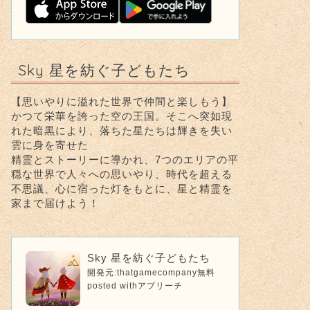
Sky 星を紡ぐ子どもたち
【思いやりに溢れた世界で仲間と楽しもう】
かつて栄華を誇った空の王国。そこへ突如現
れた暗黒により、落ちた星たちは輝きを失い
雲に身を寄せた
精霊とストーリーに導かれ、7つのエリアの平
穏な世界で人々への思いやり、時代を超える
不思議、心に宿った灯をもとに、星と精霊を
家まで届けよう！
Sky 星を紡ぐ子どもたち
開発元:
thatgamecompany
無料
posted with
アプリーチ