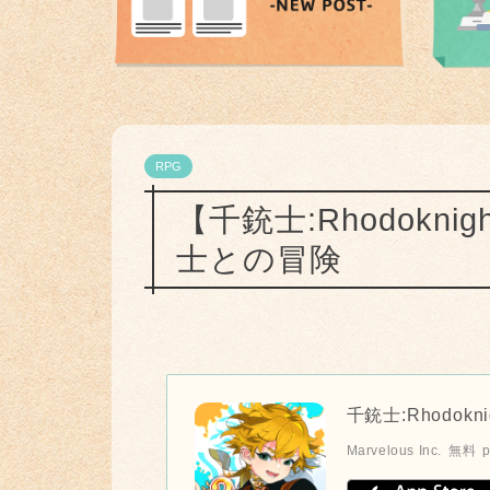
RPG
【千銃士:Rhodokn
士との冒険
千銃士:Rhodokni
Marvelous Inc.
無料
p