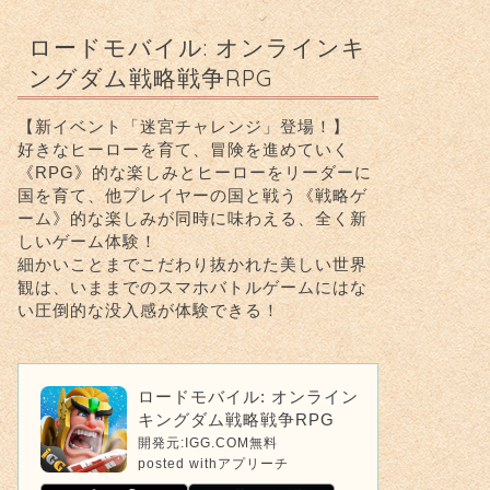
ロードモバイル: オンラインキ
ングダム戦略戦争RPG
【新イベント「迷宮チャレンジ」登場！】
好きなヒーローを育て、冒険を進めていく
《RPG》的な楽しみとヒーローをリーダーに
国を育て、他プレイヤーの国と戦う《戦略ゲ
ーム》的な楽しみが同時に味わえる、全く新
しいゲーム体験！
細かいことまでこだわり抜かれた美しい世界
観は、いままでのスマホバトルゲームにはな
い圧倒的な没入感が体験できる！
ロードモバイル: オンライン
キングダム戦略戦争RPG
開発元:
IGG.COM
無料
posted with
アプリーチ