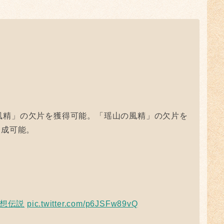
！
風精」の欠片を獲得可能。「瑶山の風精」の欠片を
合成可能。
幻想伝説
pic.twitter.com/p6JSFw89vQ