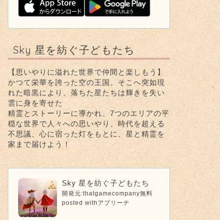
Sky 星を紡ぐ子どもたち
【思いやりに溢れた世界で仲間と楽しもう】
かつて栄華を誇った空の王国。そこへ突如現
れた暗黒により、落ちた星たちは輝きを失い
雲に身を寄せた
精霊とストーリーに導かれ、7つのエリアの平
穏な世界で人々への思いやり、時代を超える
不思議、心に宿った灯をもとに、星と精霊を
家まで届けよう！
Sky 星を紡ぐ子どもたち
開発元:
thatgamecompany
無料
posted with
アプリーチ