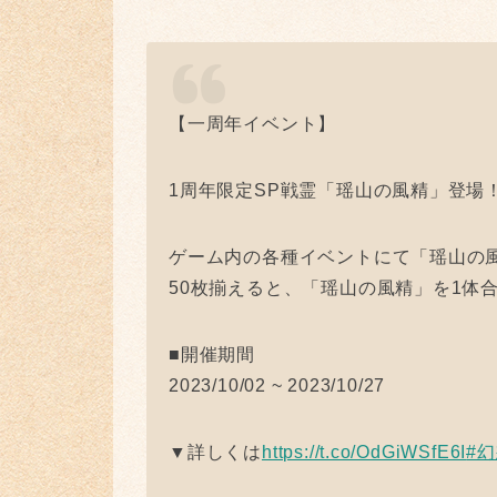
【一周年イベント】
1周年限定SP戦霊「瑶山の風精」登場
ゲーム内の各種イベントにて「瑶山の
50枚揃えると、「瑶山の風精」を1体
■開催期間
2023/10/02 ~ 2023/10/27
▼詳しくは
https://t.co/OdGiWSfE6I
#