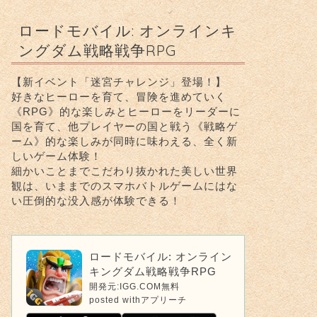
ロードモバイル: オンラインキ
ングダム戦略戦争RPG
【新イベント「迷宮チャレンジ」登場！】
好きなヒーローを育て、冒険を進めていく
《RPG》的な楽しみとヒーローをリーダーに
国を育て、他プレイヤーの国と戦う《戦略ゲ
ーム》的な楽しみが同時に味わえる、全く新
しいゲーム体験！
細かいことまでこだわり抜かれた美しい世界
観は、いままでのスマホバトルゲームにはな
い圧倒的な没入感が体験できる！
ロードモバイル: オンライン
キングダム戦略戦争RPG
開発元:
IGG.COM
無料
posted with
アプリーチ