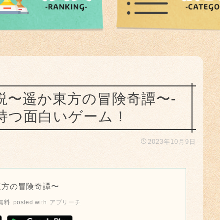
説〜遥か東方の冒険奇譚〜-
持つ面白いゲーム！
2023年10月9日
東方の冒険奇譚〜
無料
posted with
アプリーチ