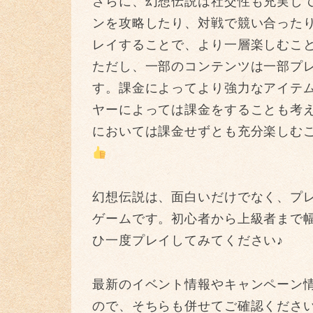
さらに、幻想伝説は社交性も充実し
ンを攻略したり、対戦で競い合った
レイすることで、より一層楽しむこと
ただし、一部のコンテンツは一部プ
す。課金によってより強力なアイテ
ヤーによっては課金をすることも考
においては課金せずとも充分楽しむ
幻想伝説は、面白いだけでなく、プ
ゲームです。初心者から上級者まで
ひ一度プレイしてみてください♪
最新のイベント情報やキャンペーン情報
ので、そちらも併せてご確認くださ