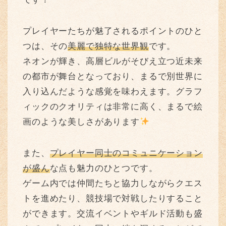
プレイヤーたちが魅了されるポイントのひと
つは、その
美麗で独特な世界観
です。
ネオンが輝き、高層ビルがそびえ立つ近未来
の都市が舞台となっており、まるで別世界に
入り込んだような感覚を味わえます。グラフ
ィックのクオリティは非常に高く、まるで絵
画のような美しさがあります
また、
プレイヤー同士のコミュニケーション
が盛ん
な点も魅力のひとつです。
ゲーム内では仲間たちと協力しながらクエス
トを進めたり、競技場で対戦したりすること
ができます。交流イベントやギルド活動も盛