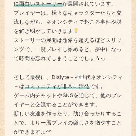
に面白いストーリー
が展開されています。
プレイヤーは、様々なキャラクターたちと交
流しながら、ネオンシティで起こる事件や謎
を解き明かしていきます
ストーリーの展開は想像を超えるほどスリリ
ングで、一度プレイし始めると、夢中になっ
て時間を忘れてしまうことでしょうっ
そして最後に、Dislyte－神世代ネオンシティ
－は
コミュニティが非常に活発
です。
ゲーム内チャットやSNSを通じて、他のプレ
イヤーと交流することができます。
新しい友達を作ったり、助け合ったりするこ
とで、より一層プレイの楽しさを増やすこと
ができますよ^^