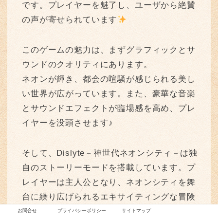
です。プレイヤーを魅了し、ユーザから絶賛
の声が寄せられています
このゲームの魅力は、まずグラフィックとサ
ウンドのクオリティにあります。
ネオンが輝き、都会の喧騒が感じられる美し
い世界が広がっています。また、豪華な音楽
とサウンドエフェクトが臨場感を高め、プレ
イヤーを没頭させます♪
そして、Dislyte－神世代ネオンシティ－は独
自のストーリーモードを搭載しています。プ
レイヤーは主人公となり、ネオンシティを舞
台に繰り広げられるエキサイティングな冒険
に身を投じます。選択肢によって物語が変化
お問合せ
プライバシーポリシー
サイトマップ