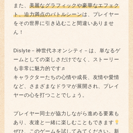
また、
美麗なグラフィックや豪華なエフェク
ト、迫力満点のバトルシーン
は、プレイヤー
をその世界に引き込むこと間違いありませ
ん！
Dislyte－神世代ネオンシティ－は、単なるゲ
ームとしての楽しさだけでなく、ストーリー
も非常に魅力的です♬
キャラクターたちの心情や成長、友情や愛情
など、さまざまなドラマが展開され、プレイ
ヤーの心を打つことでしょう。
プレイヤー同士が協力しながら進める要素も
あり、友達と一緒に楽しむこともできます
ぜひ、このゲームを試してみてください。新