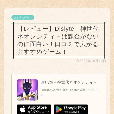
おすすめゲーム
【レビュー】Dislyte－神世代
ネオンシティ－は課金がない
のに面白い！口コミで広がる
おすすめゲーム！
2023年10月19日
Dislyte－神世代ネオンシティ－
Farlight Games
無料
posted with
アプリー
チ