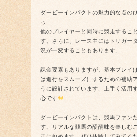
ダービーインパクトの魅力的な点の
っ
他のプレイヤーと同時に競走するこ
す。さらに、レース中にはトリガー
況が一変することもあります。
課金要素もありますが、基本プレイ
は進行をスムーズにするための補助
うに設計されています。上手く活用
心です
ダービーインパクトは、競馬ファン
す。リアルな競馬の醍醐味を楽しむ
走に挑めます
。ぜひ体験してみてくだ