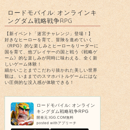
ロードモバイル: オンラインキ
ングダム戦略戦争RPG
【新イベント「迷宮チャレンジ」登場！】
好きなヒーローを育て、冒険を進めていく
《RPG》的な楽しみとヒーローをリーダーに
国を育て、他プレイヤーの国と戦う《戦略ゲ
ーム》的な楽しみが同時に味わえる、全く新
しいゲーム体験！
細かいことまでこだわり抜かれた美しい世界
観は、いままでのスマホバトルゲームにはな
い圧倒的な没入感が体験できる！
ロードモバイル: オンライン
キングダム戦略戦争RPG
開発元:
IGG.COM
無料
posted with
アプリーチ