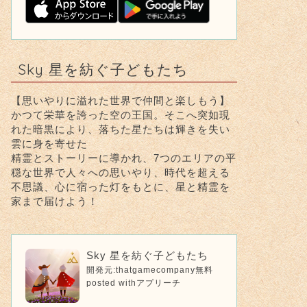
Sky 星を紡ぐ子どもたち
【思いやりに溢れた世界で仲間と楽しもう】
かつて栄華を誇った空の王国。そこへ突如現
れた暗黒により、落ちた星たちは輝きを失い
雲に身を寄せた
精霊とストーリーに導かれ、7つのエリアの平
穏な世界で人々への思いやり、時代を超える
不思議、心に宿った灯をもとに、星と精霊を
家まで届けよう！
Sky 星を紡ぐ子どもたち
開発元:
thatgamecompany
無料
posted with
アプリーチ