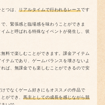
ひとつは、
リアルタイムで行われるレース
です
とで、緊張感と臨場感を味わうことができま
タイムと呼ばれる特殊なイベントが発生し、状
は無料で楽しむことができます。課金アイテム
アイテムであり、ゲームバランスを壊さないよ
すれば、無課金でも楽しむことができるので安
だけでなくゲーム好きにもオススメの作品で
ことができ、
馬主としての成長を感じながら競
さい^^